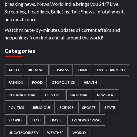
breaking news. News World India brings you 24/7 Live
Streaming, Headlines, Bulletins, Talk Shows, Infotainment,
and much more.
Watch minute-by-minute updates of current affairs and
happenings from India and all around the world!
Categories
AUTO
BIG-NEWS
BUSINESS
CRIME
ENTERTAINMENT
FASHION
FOOD
GEOPOLITICS
HEALTH
INTERNATIONAL
LIFESTYLE
NATIONAL
NEWSBEAT
POLITICS
RELIGIOUS
SCIENCE
SPORTS
STATE
STORIES
TECH
TRAVEL
TRENDING / VIRAL
UNCATEGORIZED
WEATHER
WORLD