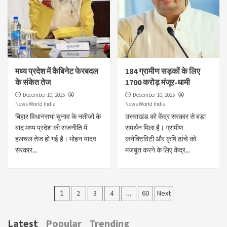
मध्य प्रदेश में कैबिनेट फेरबदल
184 ग्रामीण सड़कों के लिए
के संकेत तेज
1700 करोड़ मंजूर-धामी
December 10, 2025
December 10, 2025
News World India
News World India
बिहार विधानसभा चुनाव के नतीजों के
उत्तराखंड को केंद्र सरकार से बड़ा
बाद मध्य प्रदेश की राजनीति में
समर्थन मिला है। ग्रामीण
हलचल तेज हो गई है। मोहन यादव
कनेक्टिविटी और कृषि ढांचे को
सरकार...
मजबूत करने के लिए केंद्र...
Posts
1
2
3
4
…
60
Next
pagination
Latest
Popular
Trending