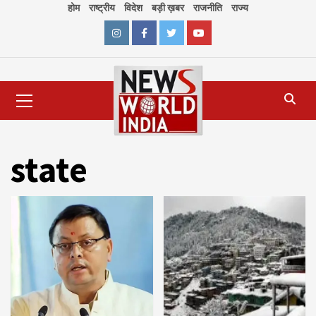
Skip
होम
राष्ट्रीय
विदेश
बड़ी ख़बर
राजनीति
राज्य
to
content
Instagram
Facebook
Twitter
Youtube
Primary
Menu
state