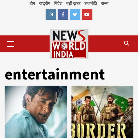
Skip
होम
राष्ट्रीय
विदेश
बड़ी ख़बर
राजनीति
राज्य
to
content
Instagram
Facebook
Twitter
Youtube
Primary
Menu
entertainment