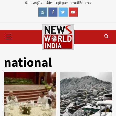
Skip
होम
राष्ट्रीय
विदेश
बड़ी ख़बर
राजनीति
राज्य
to
content
Instagram
Facebook
Twitter
Youtube
Primary
Menu
national