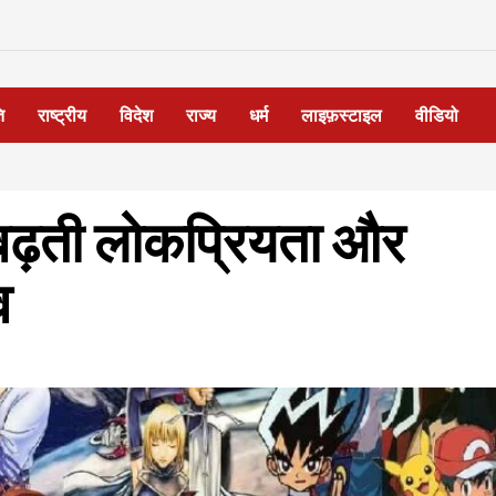
ि
राष्ट्रीय
विदेश
राज्य
धर्म
लाइफ़स्टाइल
वीडियो
बढ़ती लोकप्रियता और
व