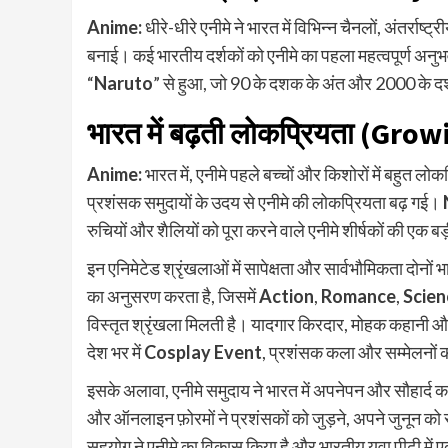
Anime:
धीरे-धीरे एनीमे ने भारत में विभिन्न चैनलों, अंतर्राष्ट्
बनाई। कई भारतीय दर्शकों को एनीमे का पहला महत्वपूर्ण अनुभव
“
Naruto
” से हुआ, जो 90 के दशक के अंत और 2000 के द
भारत में बढ़ती लोकप्रियता
(Growi
Anime:
भारत में, एनीमे पहले बच्चों और किशोरों में बहुत लोक
प्रशंसक समुदायों के उदय से एनीमे की लोकप्रियता बढ़ गई।
रुचियों और शैलियों को पूरा करने वाले एनीमे शीर्षकों की एक 
इन एनिमेटेड श्रृंखलाओं में सापेक्षता और सार्वभौमिकता दोनों भ
का अनुसरण करता है, जिसमें
Action
,
Romance
,
Scie
विस्तृत श्रृंखला मिलती है। यादगार किरदार, मोहक कहानी और व
देश भर में
Cosplay Event
, प्रशंसक कला और सम्मेलनों की
इसके अलावा, एनीमे समुदाय ने भारत में अपनेपन और सौहार्द क
और ऑनलाइन फ़ोरमों ने प्रशंसकों को जुड़ने, अपने जुनून को
सहयोग ने एनीमे का विकास किया है और भारतीय युवा पीढ़ी में ए