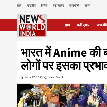
Skip
होम
राष्ट्रीय
विदेश
बड़ी ख़बर
राजनीति
राज्य
to
content
होम
बड़ी ख़बर
राजनीत
भारत में Anime की 
लोगों पर इसका प्रभा
June 27, 2023
News World