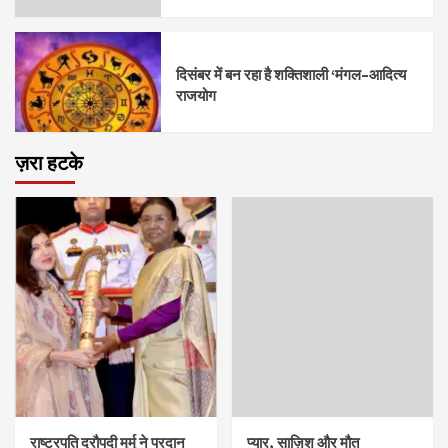
दिसंबर में बन रहा है शक्तिशाली ‘मंगल–आदित्य
राजयोग
ज़रा हटके
राष्ट्रपति द्रौपदी मुर्मु ने प्रदान
प्यार, साज़िश और मौत