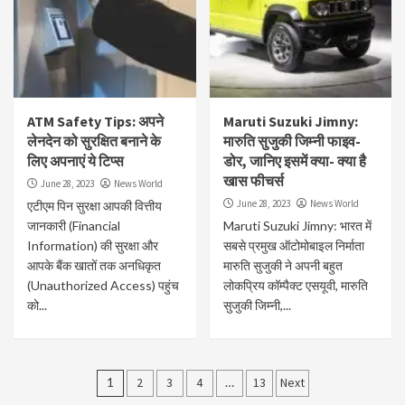
ATM Safety Tips: अपने
Maruti Suzuki Jimny:
लेनदेन को सुरक्षित बनाने के
मारुति सुजुकी जिम्नी फाइव-
लिए अपनाएं ये टिप्स
डोर, जानिए इसमें क्या- क्या है
खास फीचर्स
June 28, 2023
News World
June 28, 2023
News World
एटीएम पिन सुरक्षा आपकी वित्तीय
जानकारी (Financial
Maruti Suzuki Jimny: भारत में
Information) की सुरक्षा और
सबसे प्रमुख ऑटोमोबाइल निर्माता
आपके बैंक खातों तक अनधिकृत
मारुति सुजुकी ने अपनी बहुत
(Unauthorized Access) पहुंच
लोकप्रिय कॉम्पैक्ट एसयूवी, मारुति
को...
सुजुकी जिम्नी,...
Posts
1
2
3
4
…
13
Next