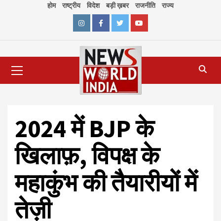
Skip
होम
राष्ट्रीय
विदेश
बड़ी ख़बर
राजनीति
राज्य
to
content
Instagram
Facebook
Twitter
Youtube
Primary
Menu
2024 में BJP के
खिलाफ़, विपक्ष के
महाकुंभ की तैयारीयों में
तेज़ी