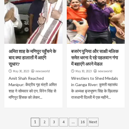
अमित शाह के मणिपुर पहुॅंचने के
बजरंग पुनिया और साक्षी मलिक
बाद क्या हालातों में आएंगे
समेत धरना दे रहे पहलवान गंगा
सुधार?
में बहाएंगे अपने मेडल
May 30, 2023
newsworld
May 30, 2023
newsworld
Amit Shah Reached
Wrestlers to Shed Medals
Manipur: केंद्रीय गृह मंत्री अमित
in Ganga River: कुश्ती महासंघ
शाह ने सोमवार को एन. विरेन सिंह से
के अध्यक्ष बृजभूषण सिंह के ख़िलाफ़
मणिपुर हिंसक को लेकर...
राजधानी दिल्ली में एक महीने...
Posts
1
2
3
4
…
16
Next