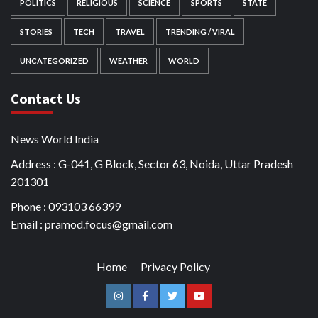
POLITICS
RELIGIOUS
SCIENCE
SPORTS
STATE
STORIES
TECH
TRAVEL
TRENDING / VIRAL
UNCATEGORIZED
WEATHER
WORLD
Contact Us
News World India
Address : G-041, G Block, Sector 63, Noida, Uttar Pradesh
201301
Phone : 093103 66399
Email : pramod.focus@gmail.com
Home
Privacy Policy
Instagram
Facebook
Twitter
Youtube