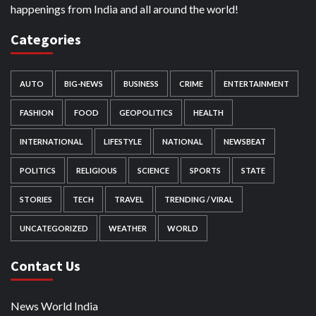
happenings from India and all around the world!
Categories
AUTO
BIG-NEWS
BUSINESS
CRIME
ENTERTAINMENT
FASHION
FOOD
GEOPOLITICS
HEALTH
INTERNATIONAL
LIFESTYLE
NATIONAL
NEWSBEAT
POLITICS
RELIGIOUS
SCIENCE
SPORTS
STATE
STORIES
TECH
TRAVEL
TRENDING / VIRAL
UNCATEGORIZED
WEATHER
WORLD
Contact Us
News World India