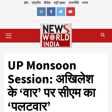
Skip
होम
राष्ट्रीय
विदेश
बड़ी ख़बर
राजनीति
राज्य
to
content
Instagram
Facebook
Twitter
Youtube
Primary
Menu
UP Monsoon
Session: अखिलेश
के ‘वार’ पर सीएम का
‘पलटवार’