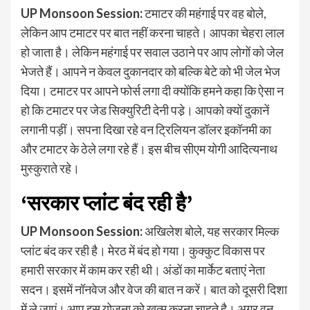
UP Monsoon Session:
टमाटर की महंगाई पर वह बोले,
लेकिन आप टमाटर पर बात नहीं करना चाहते। आपका चेहरा लाल
हो जाता है। लेकिन महंगाई पर सवाल उठाने पर आप लोगों को जेल
भेजते हैं। आपने न केवल दुकानदार को बल्कि बेटे को भी जेल भेज
दिया। टमाटर पर आपने फोर्स लगा दी क्‍योंकि हमने कहा कि ऐसा न
हो कि टमाटर पर जेड सिक्‍युरिटी देनी पडे़। आपको क्‍यों दुकानें
लगानी पड़ीं। सपना दिखा रहे वन ट्रिलियन डॉलर इकॉनमी का
और टमाटर के ठेले लगा रहे हैं। इस बीच सीएम योगी आदित्‍यनाथ
मुस्‍कुराते रहे।
‘सरकार प्‍लांट बंद रही है’
UP Monsoon Session:
अखिलेश बोले, यह सरकार मिल्‍क
प्‍लांट बंद कर रही है। मेरठ में बंद हो गया। कुक्‍कुट विकास पर
हमारी सरकार में काम कर रही थी। अंडों का मार्केट बताएं नेता
सदन। इसमें नॉनवेज और वेज की बात न करें। बात को दूसरी द‍िशा
में ले जाएं। आप इस योजना को खत्‍म करना चाहते है। अगर वन