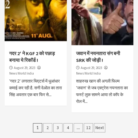
गदर 2′ ने KGF 2 को पछाड़
जवान में नयनतारा संग बनी
बनाया ये रिकॉर्ड !
SRK की जोड़ी !
August 29, 2023
August 29, 2023
News World India
News World India
'गदर 2' लगातार थिएटर्स में धुआंधार
शाहरुख खान की अगली फिल्म
कमाई कर रही है. सनी देओल का तारा
'जवान' से जब एक्ट्रेस नयनतारा का
सिंह अवतार एक बार फिर से...
फर्स्ट लुक सामने आया तो कॉप के
रोल में...
Posts
1
2
3
4
…
12
Next