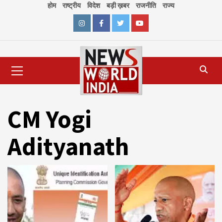
Skip
होम
राष्ट्रीय
विदेश
बड़ी ख़बर
राजनीति
राज्य
to
content
Instagram
Facebook
Twitter
Youtube
Primary
Menu
CM Yogi
Adityanath