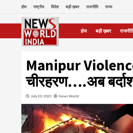
Skip
होम
राष्ट्रीय
विदेश
बड़ी ख़बर
राजनीति
राज्य
to
content
होम
बड़ी ख़बर
राजनीत
Manipur Violence: 
चीरहरण….अब बर्दाशत
July 20, 2023
News World