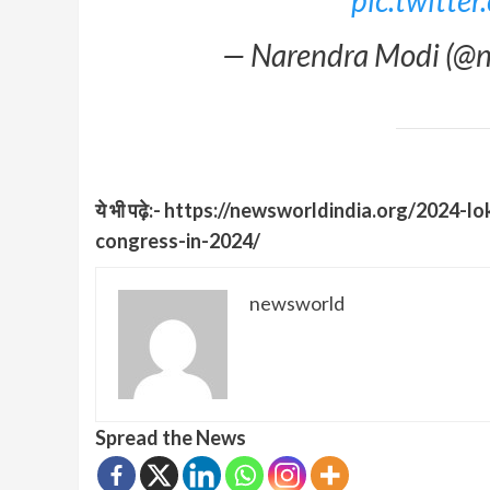
pic.twitt
— Narendra Modi (@
ये भी पढ़े:- https://newsworldindia.org/202
congress-in-2024/
newsworld
Spread the News