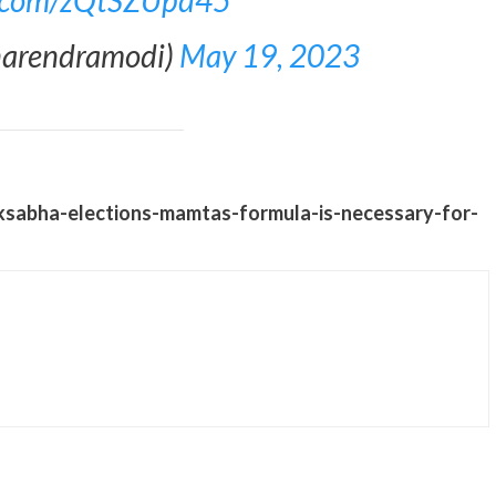
er.com/zQtSZUpd45
narendramodi)
May 19, 2023
4-loksabha-elections-mamtas-formula-is-necessary-for-