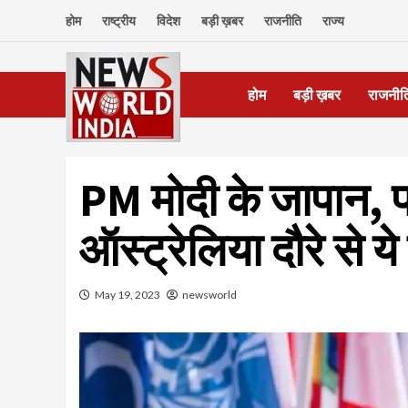
Skip
होम
राष्ट्रीय
विदेश
बड़ी ख़बर
राजनीति
राज्य
to
content
होम
बड़ी ख़बर
राजनीत
PM मोदी के जापान, प
ऑस्ट्रेलिया दौरे से य
May 19, 2023
newsworld