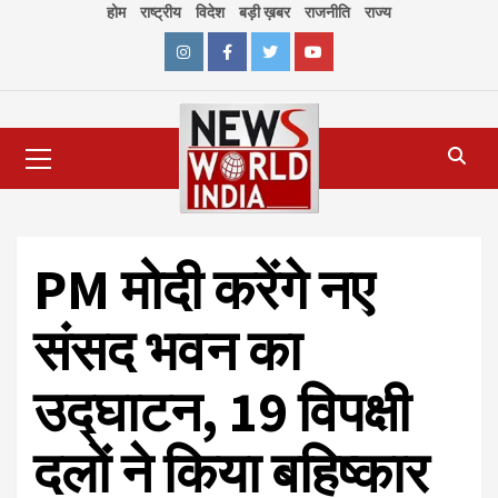
Skip
होम
राष्ट्रीय
विदेश
बड़ी ख़बर
राजनीति
राज्य
to
content
Instagram
Facebook
Twitter
Youtube
Primary
Menu
PM मोदी करेंगे नए
संसद भवन का
उद्घाटन, 19 विपक्षी
दलों ने किया बहिष्कार