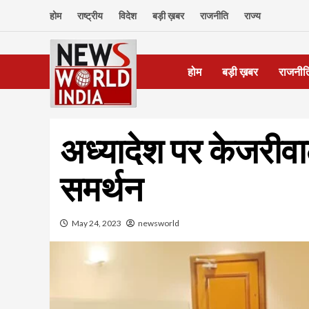
Skip
होम
राष्ट्रीय
विदेश
बड़ी ख़बर
राजनीति
राज्य
to
content
होम
बड़ी ख़बर
राजनीत
अध्यादेश पर केजरीवाल
समर्थन
May 24, 2023
newsworld