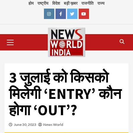
Skip
होम
राष्ट्रीय
विदेश
बड़ी ख़बर
राजनीति
राज्य
to
content
Instagram
Facebook
Twitter
Youtube
Primary
Menu
3 जुलाई को किसको
मिलेगी ‘ENTRY’ कौन
होगा ‘OUT’?
June 30, 2023
News World