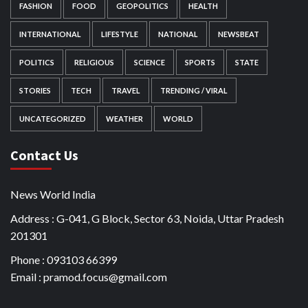
FASHION
FOOD
GEOPOLITICS
HEALTH
INTERNATIONAL
LIFESTYLE
NATIONAL
NEWSBEAT
POLITICS
RELIGIOUS
SCIENCE
SPORTS
STATE
STORIES
TECH
TRAVEL
TRENDING / VIRAL
UNCATEGORIZED
WEATHER
WORLD
Contact Us
News World India
Address : G-041, G Block, Sector 63, Noida, Uttar Pradesh
201301
Phone : 093103 66399
Email : pramod.focus@gmail.com