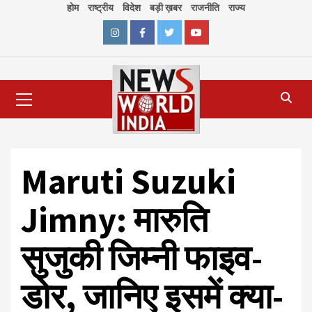
Skip
होम
राष्ट्रीय
विदेश
बड़ी ख़बर
राजनीति
राज्य
to
content
Instagram
Facebook
Twitter
Youtube
Primary
Menu
Maruti Suzuki
Jimny: मारुति
सुजुकी जिम्नी फाइव-
डोर, जानिए इसमें क्या-