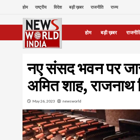
Skip
होम
राष्ट्रीय
विदेश
बड़ी ख़बर
राजनीति
राज्य
to
content
होम
बड़ी ख़बर
राजनीत
नए संसद भवन पर जारी
अमित शाह, राजनाथ
May 26, 2023
newsworld