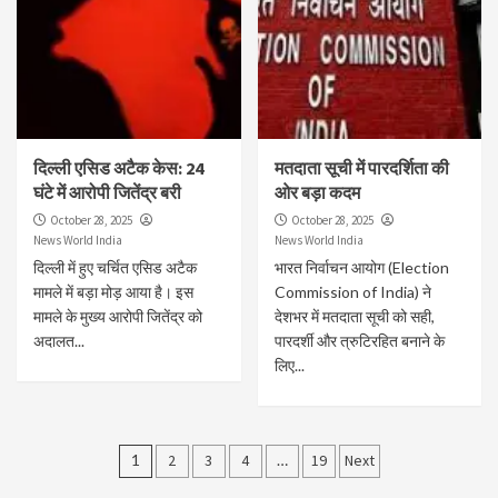
दिल्ली एसिड अटैक केस: 24
मतदाता सूची में पारदर्शिता की
घंटे में आरोपी जितेंद्र बरी
ओर बड़ा कदम
October 28, 2025
October 28, 2025
News World India
News World India
दिल्ली में हुए चर्चित एसिड अटैक
भारत निर्वाचन आयोग (Election
मामले में बड़ा मोड़ आया है। इस
Commission of India) ने
मामले के मुख्य आरोपी जितेंद्र को
देशभर में मतदाता सूची को सही,
अदालत...
पारदर्शी और त्रुटिरहित बनाने के
लिए...
Posts
1
2
3
4
…
19
Next