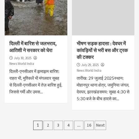
दिल्ली में बारिश से जलभराव,
भीषण सड़क हादसा : देवघर में
आतिशी ने सरकार को घेरा
कांवड़ियों से भरी बस और ट्रक
की टक्कर
July 30, 2025
News World India
July 29, 2025
News World India
दिल्ली-एनसीआर में झमाझम बारिश:
राहत भी, मुश्किलें भी मंगलवार सुबह
तारीख: 29 जुलाई 2025स्थान:
से दिल्ली-एनसीआर में तेज़ बारिश हुई,
मोहानपुर थाना क्षेत्र, जमुनिया जंगल,
जिससे गर्मी और उमस...
देवघर, झारखंडसमय: सुबह 4:30 से
5:30 बजे के बीच हादसे का...
Posts
1
2
3
4
…
16
Next
pagination