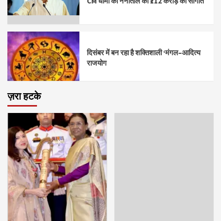
CM धामी की नैनीताल को ₹112 करोड़ की सौगात
दिसंबर में बन रहा है शक्तिशाली ‘मंगल–आदित्य
राजयोग
ज़रा हटके