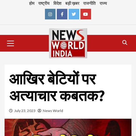
Skip
होम
राष्ट्रीय
विदेश
बड़ी ख़बर
राजनीति
राज्य
to
content
Instagram
Facebook
Twitter
Youtube
Primary
Menu
आखिर बेटियों पर
अत्याचार कबतक?
July 23, 2023
News World