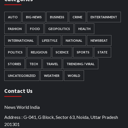
AUTO
BIG-NEWS
BUSINESS
CRIME
ENTERTAINMENT
FASHION
FOOD
GEOPOLITICS
HEALTH
INTERNATIONAL
LIFESTYLE
NATIONAL
NEWSBEAT
POLITICS
RELIGIOUS
SCIENCE
SPORTS
STATE
STORIES
TECH
TRAVEL
TRENDING / VIRAL
UNCATEGORIZED
WEATHER
WORLD
Contact Us
News World India
Address : G-041, G Block, Sector 63, Noida, Uttar Pradesh
201301