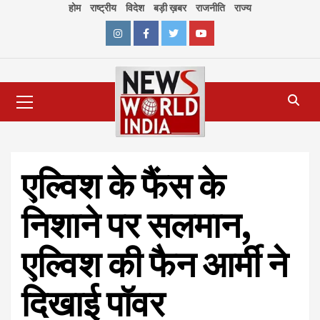
Skip
होम
राष्ट्रीय
विदेश
बड़ी ख़बर
राजनीति
राज्य
to
content
Instagram
Facebook
Twitter
Youtube
Primary
Menu
एल्विश के फैंस के
निशाने पर सलमान,
एल्विश की फैन आर्मी ने
दिखाई पॉवर