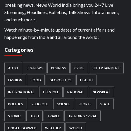
breaking news. News World India brings you 24/7 Live
Streaming, Headlines, Bulletins, Talk Shows, Infotainment,
and much more.
Watch minute-by-minute updates of current affairs and
happenings from India and all around the world!
Categories
AUTO
BIG-NEWS
BUSINESS
CRIME
ENTERTAINMENT
FASHION
FOOD
GEOPOLITICS
HEALTH
INTERNATIONAL
LIFESTYLE
NATIONAL
NEWSBEAT
POLITICS
RELIGIOUS
SCIENCE
SPORTS
STATE
STORIES
TECH
TRAVEL
TRENDING / VIRAL
UNCATEGORIZED
WEATHER
WORLD