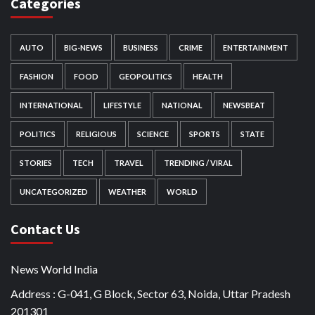
Categories
AUTO
BIG-NEWS
BUSINESS
CRIME
ENTERTAINMENT
FASHION
FOOD
GEOPOLITICS
HEALTH
INTERNATIONAL
LIFESTYLE
NATIONAL
NEWSBEAT
POLITICS
RELIGIOUS
SCIENCE
SPORTS
STATE
STORIES
TECH
TRAVEL
TRENDING / VIRAL
UNCATEGORIZED
WEATHER
WORLD
Contact Us
News World India
Address : G-041, G Block, Sector 63, Noida, Uttar Pradesh
201301