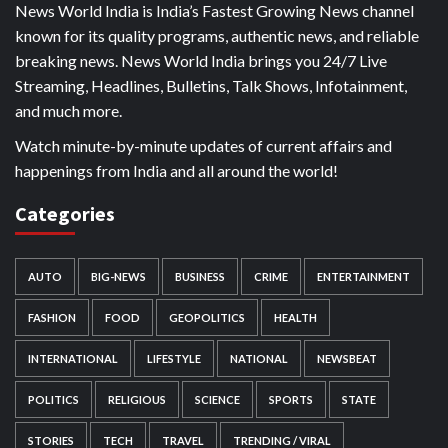
News World India is India’s Fastest Growing News channel
known for its quality programs, authentic news, and reliable
breaking news. News World India brings you 24/7 Live
Streaming, Headlines, Bulletins, Talk Shows, Infotainment,
and much more.
Watch minute-by-minute updates of current affairs and
happenings from India and all around the world!
Categories
AUTO
BIG-NEWS
BUSINESS
CRIME
ENTERTAINMENT
FASHION
FOOD
GEOPOLITICS
HEALTH
INTERNATIONAL
LIFESTYLE
NATIONAL
NEWSBEAT
POLITICS
RELIGIOUS
SCIENCE
SPORTS
STATE
STORIES
TECH
TRAVEL
TRENDING / VIRAL