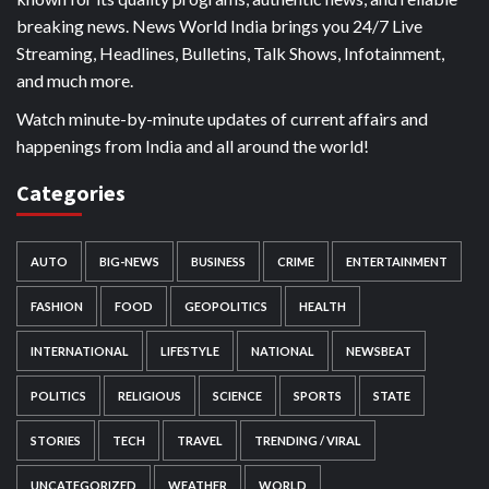
breaking news. News World India brings you 24/7 Live
Streaming, Headlines, Bulletins, Talk Shows, Infotainment,
and much more.
Watch minute-by-minute updates of current affairs and
happenings from India and all around the world!
Categories
AUTO
BIG-NEWS
BUSINESS
CRIME
ENTERTAINMENT
FASHION
FOOD
GEOPOLITICS
HEALTH
INTERNATIONAL
LIFESTYLE
NATIONAL
NEWSBEAT
POLITICS
RELIGIOUS
SCIENCE
SPORTS
STATE
STORIES
TECH
TRAVEL
TRENDING / VIRAL
UNCATEGORIZED
WEATHER
WORLD