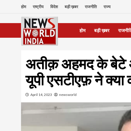
Skip
होम
राष्ट्रीय
विदेश
बड़ी ख़बर
राजनीति
राज्य
to
content
होम
बड़ी ख़बर
राजनीत
अतीक़ अहमद के बेटे
यूपी एसटीएफ़ ने क्या
April 14, 2023
newsworld