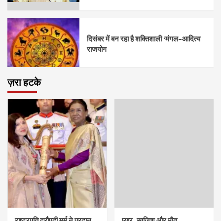
दिसंबर में बन रहा है शक्तिशाली ‘मंगल–आदित्य
राजयोग
ज़रा हटके
राष्ट्रपति द्रौपदी मुर्मु ने प्रदान
प्यार, साज़िश और मौत