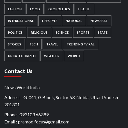
FASHION
FOOD
GEOPOLITICS
HEALTH
INTERNATIONAL
LIFESTYLE
NATIONAL
NEWSBEAT
POLITICS
RELIGIOUS
SCIENCE
SPORTS
STATE
STORIES
TECH
TRAVEL
TRENDING / VIRAL
UNCATEGORIZED
WEATHER
WORLD
Contact Us
News World India
Address : G-041, G Block, Sector 63, Noida, Uttar Pradesh
201301
Phone : 093103 66399
Email : pramod.focus@gmail.com