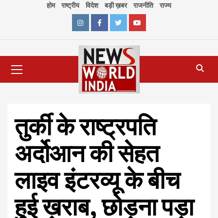
Skip
होम
राष्ट्रीय
विदेश
बड़ी ख़बर
राजनीति
राज्य
to
content
Instagram
Facebook
Twitter
Youtube
Primary
Menu
तुर्की के राष्ट्रपति
अर्दोआन की सेहत
लाइव इंटरव्यू के बीच
हुई ख़राब, छोड़ना पड़ा