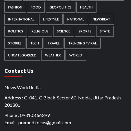
FASHION
FOOD
GEOPOLITICS
HEALTH
INTERNATIONAL
LIFESTYLE
NATIONAL
NEWSBEAT
POLITICS
RELIGIOUS
SCIENCE
SPORTS
STATE
STORIES
TECH
TRAVEL
TRENDING / VIRAL
UNCATEGORIZED
WEATHER
WORLD
Contact Us
News World India
Address : G-041, G Block, Sector 63, Noida, Uttar Pradesh
201301
Phone : 093103 66399
Email : pramod.focus@gmail.com