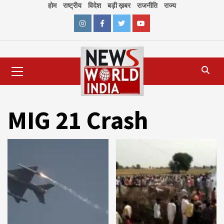
Skip
होम
राष्ट्रीय
विदेश
बड़ी ख़बर
राजनीति
राज्य
to
content
Instagram
Facebook
Twitter
Youtube
Primary
Menu
MIG 21 Crash