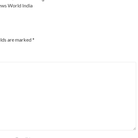
 - News World India
elds are marked
*