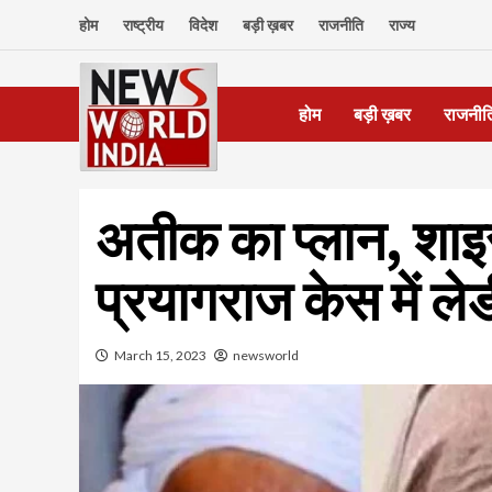
Skip
होम
राष्ट्रीय
विदेश
बड़ी ख़बर
राजनीति
राज्य
to
content
होम
बड़ी ख़बर
राजनीत
अतीक का प्लान, शाइ
प्रयागराज केस में ले
March 15, 2023
newsworld