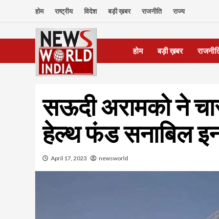
Skip
होम
राष्ट्रीय
विदेश
बड़ी ख़बर
राजनीति
राज्य
to
content
होम
बड़ी ख़बर
राजनीत
सऊदी अरामको ने चार
हेल्थ फंड सनाबिल इनव
April 17, 2023
newsworld