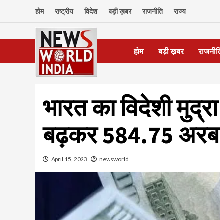
Skip
होम
राष्ट्रीय
विदेश
बड़ी ख़बर
राजनीति
राज्य
to
content
होम
बड़ी ख़बर
राजनीत
भारत का विदेशी मुद्
बढ़कर 584.75 अरब 
April 15, 2023
newsworld