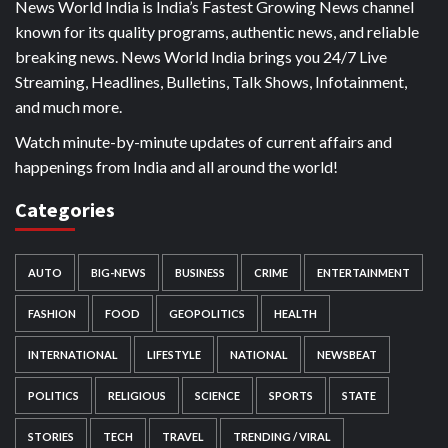
News World India is India’s Fastest Growing News channel
known for its quality programs, authentic news, and reliable
breaking news. News World India brings you 24/7 Live
Streaming, Headlines, Bulletins, Talk Shows, Infotainment,
and much more.
Watch minute-by-minute updates of current affairs and
happenings from India and all around the world!
Categories
AUTO
BIG-NEWS
BUSINESS
CRIME
ENTERTAINMENT
FASHION
FOOD
GEOPOLITICS
HEALTH
INTERNATIONAL
LIFESTYLE
NATIONAL
NEWSBEAT
POLITICS
RELIGIOUS
SCIENCE
SPORTS
STATE
STORIES
TECH
TRAVEL
TRENDING / VIRAL