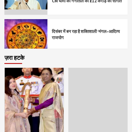
CM धामी की नैनीताल को ₹112 करोड़ की सौगात
दिसंबर में बन रहा है शक्तिशाली ‘मंगल–आदित्य
राजयोग
ज़रा हटके