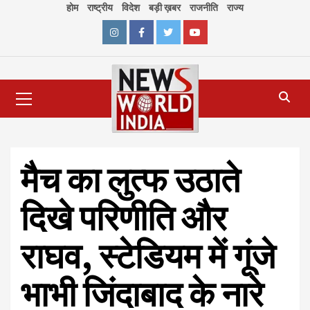
Skip
होम
राष्ट्रीय
विदेश
बड़ी ख़बर
राजनीति
राज्य
to
content
Instagram
Facebook
Twitter
Youtube
Primary
Menu
मैच का लुत्फ उठाते
दिखे परिणीति और
राघव, स्टेडियम में गूंजे
भाभी जिंदाबाद के नारे