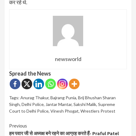
कर रहे थे.
newsworld
Spread the News
Tags:
Anurag Thakur
,
Bajrang Punia
,
Brij Bhushan Sharan
Singh
,
Delhi Police
,
Jantar Mantar
,
Sakshi Malik
,
Supreme
Court to Delhi Police
,
Vinesh Phogat
,
Wrestlers Protest
Continue
Previous
हम पवार जी से अध्यक्ष बने रहने का आग्रह करते हैं- Praful Patel