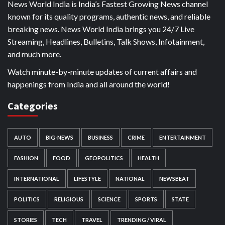
News World India is India’s Fastest Growing News channel
known for its quality programs, authentic news, and reliable
breaking news. News World India brings you 24/7 Live
Streaming, Headlines, Bulletins, Talk Shows, Infotainment,
and much more.
Watch minute-by-minute updates of current affairs and
happenings from India and all around the world!
Categories
AUTO
BIG-NEWS
BUSINESS
CRIME
ENTERTAINMENT
FASHION
FOOD
GEOPOLITICS
HEALTH
INTERNATIONAL
LIFESTYLE
NATIONAL
NEWSBEAT
POLITICS
RELIGIOUS
SCIENCE
SPORTS
STATE
STORIES
TECH
TRAVEL
TRENDING / VIRAL