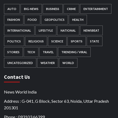
AUTO
BIG-NEWS
BUSINESS
CRIME
ENTERTAINMENT
FASHION
FOOD
GEOPOLITICS
HEALTH
INTERNATIONAL
LIFESTYLE
NATIONAL
NEWSBEAT
POLITICS
RELIGIOUS
SCIENCE
SPORTS
STATE
STORIES
TECH
TRAVEL
TRENDING / VIRAL
UNCATEGORIZED
WEATHER
WORLD
Contact Us
News World India
Address : G-041, G Block, Sector 63, Noida, Uttar Pradesh
201301
Phone : 093103 66399