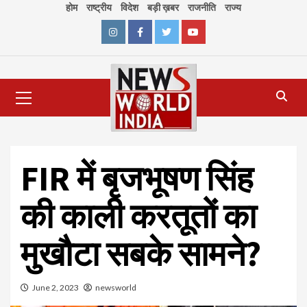
Skip
होम
राष्ट्रीय
विदेश
बड़ी ख़बर
राजनीति
राज्य
to
content
Instagram
Facebook
Twitter
Youtube
Primary
Menu
FIR में बृजभूषण सिंह
की काली करतूतों का
मुखौटा सबके सामने?
June 2, 2023
newsworld