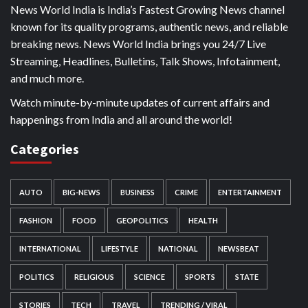
News World India is India’s Fastest Growing News channel
known for its quality programs, authentic news, and reliable
breaking news. News World India brings you 24/7 Live
Streaming, Headlines, Bulletins, Talk Shows, Infotainment,
and much more.
Watch minute-by-minute updates of current affairs and
happenings from India and all around the world!
Categories
AUTO
BIG-NEWS
BUSINESS
CRIME
ENTERTAINMENT
FASHION
FOOD
GEOPOLITICS
HEALTH
INTERNATIONAL
LIFESTYLE
NATIONAL
NEWSBEAT
POLITICS
RELIGIOUS
SCIENCE
SPORTS
STATE
STORIES
TECH
TRAVEL
TRENDING / VIRAL