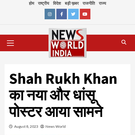
Skip
होम
राष्ट्रीय
विदेश
बड़ी ख़बर
राजनीति
राज्य
to
content
Instagram
Facebook
Twitter
Youtube
Primary
Menu
Shah Rukh Khan
का नया और धांसू
पोस्टर आया सामने
August 8, 2023
News World