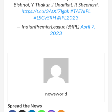
Bishnoi, Y Thakur, J Unadkat, R Shepherd.
https://t.co/3AtXI7lgak
#TATAIPL
#LSGvSRH
#IPL2023
— IndianPremierLeague (@IPL)
April 7,
2023
newsworld
Spread the News