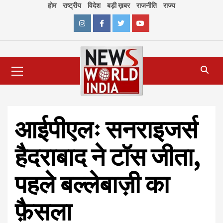
Skip
होम
राष्ट्रीय
विदेश
बड़ी ख़बर
राजनीति
राज्य
to
content
Instagram
Facebook
Twitter
Youtube
Primary
Menu
आईपीएलः सनराइजर्स
हैदराबाद ने टॉस जीता,
पहले बल्लेबाज़ी का
फ़ैसला