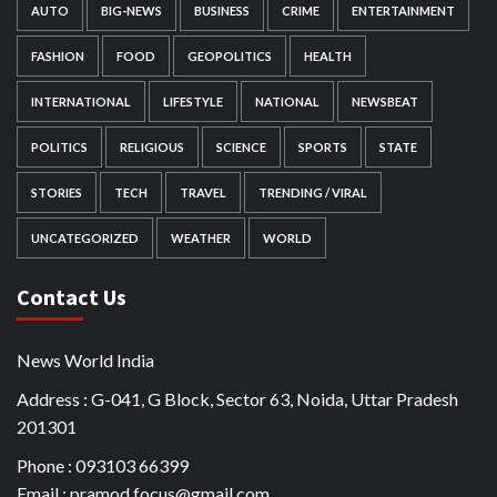
AUTO
BIG-NEWS
BUSINESS
CRIME
ENTERTAINMENT
FASHION
FOOD
GEOPOLITICS
HEALTH
INTERNATIONAL
LIFESTYLE
NATIONAL
NEWSBEAT
POLITICS
RELIGIOUS
SCIENCE
SPORTS
STATE
STORIES
TECH
TRAVEL
TRENDING / VIRAL
UNCATEGORIZED
WEATHER
WORLD
Contact Us
News World India
Address : G-041, G Block, Sector 63, Noida, Uttar Pradesh
201301
Phone : 093103 66399
Email : pramod.focus@gmail.com