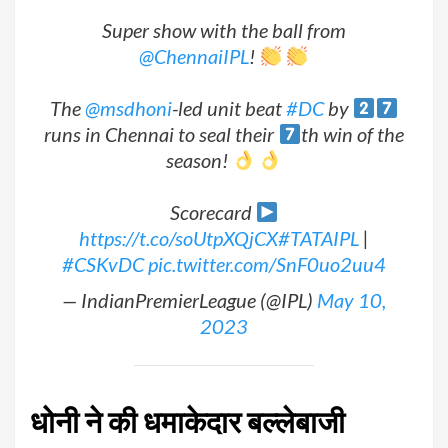
Super show with the ball from
@ChennaiIPL
!
The
@msdhoni
-led unit beat
#DC
by
runs in Chennai to seal their
th win of the
season!
Scorecard
https://t.co/soUtpXQjCX
#TATAIPL
|
#CSKvDC
pic.twitter.com/SnF0uo2uu4
— IndianPremierLeague (@IPL)
May 10,
2023
धोनी ने क
धमाक
ेदार
बल्लेबाजी