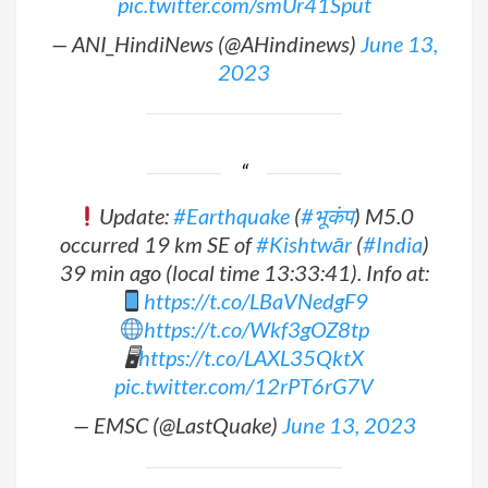
pic.twitter.com/smUr41Sput
— ANI_HindiNews (@AHindinews)
June 13,
2023
Update:
#Earthquake
(
#भूकंप
) M5.0
occurred 19 km SE of
#Kishtwār
(
#India
)
39 min ago (local time 13:33:41). Info at:
https://t.co/LBaVNedgF9
https://t.co/Wkf3gOZ8tp
🖥
https://t.co/LAXL35QktX
pic.twitter.com/12rPT6rG7V
— EMSC (@LastQuake)
June 13, 2023