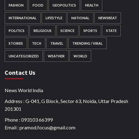
FASHION
FOOD
GEOPOLITICS
HEALTH
INTERNATIONAL
LIFESTYLE
NATIONAL
NEWSBEAT
POLITICS
RELIGIOUS
SCIENCE
SPORTS
STATE
STORIES
TECH
TRAVEL
TRENDING / VIRAL
UNCATEGORIZED
WEATHER
WORLD
Contact Us
News World India
Address : G-041, G Block, Sector 63, Noida, Uttar Pradesh
201301
Phone : 093103 66399
Email : pramod.focus@gmail.com