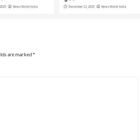
2025
News World India
December 12, 2025
News World India
elds are marked
*