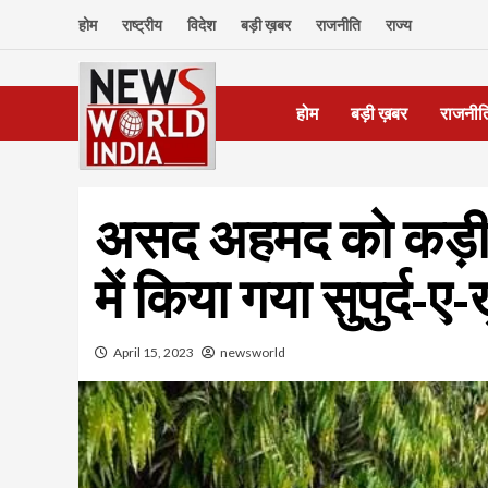
Skip
होम
राष्ट्रीय
विदेश
बड़ी ख़बर
राजनीति
राज्य
to
content
होम
बड़ी ख़बर
राजनीत
असद अहमद को कड़ी स
में किया गया सुपुर्द-ए
April 15, 2023
newsworld